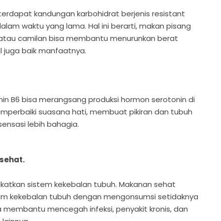
terdapat kandungan karbohidrat berjenis resistant
lam waktu yang lama. Hal ini berarti, makan pisang
 atau camilan bisa membantu menurunkan berat
l juga baik manfaatnya.
in B6 bisa merangsang produksi hormon serotonin di
mperbaiki suasana hati, membuat pikiran dan tubuh
sensasi lebih bahagia.
sehat.
katkan sistem kekebalan tubuh. Makanan sehat
m kekebalan tubuh dengan mengonsumsi setidaknya
sa membantu mencegah infeksi, penyakit kronis, dan