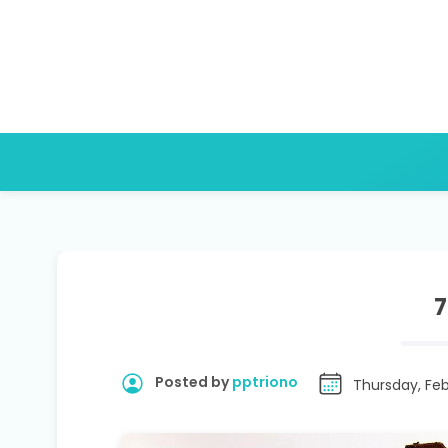
7
Posted by
pptriono
Thursday, Feb